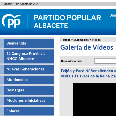
Sábado, 8 de Agosto de 2026
Bie
Portada
>
Multimedias
>
Vídeos
Bienvenida
Galería de Vídeos
12 Congreso Provincial
NNGG Albacete
Buscador rápido
Nuevas Generaciones
Feijóo y Paco Núñez atienden a
visita a Talavera de la Reina 2
Multimedias
Descargas
Mociones e iniciativas
Enlaces