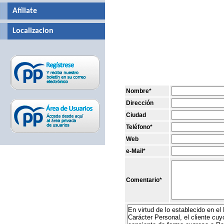
Afíliate
Localizacion
Nombre*
Dirección
Ciudad
Teléfono*
Web
e-Mail*
Comentario*