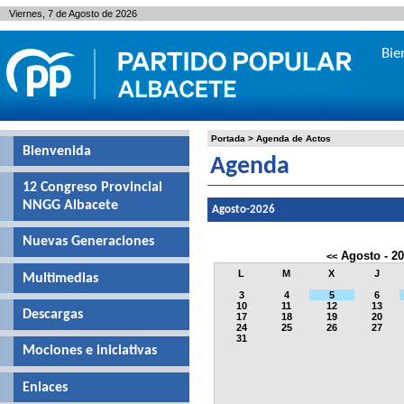
Viernes, 7 de Agosto de 2026
Bie
Portada
>
Agenda de Actos
Bienvenida
Agenda
12 Congreso Provincial
NNGG Albacete
Agosto-2026
Nuevas Generaciones
Agosto - 2
<<
L
M
X
J
Multimedias
3
4
5
6
10
11
12
13
Descargas
17
18
19
20
24
25
26
27
31
Mociones e iniciativas
Enlaces