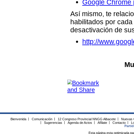
Google Chrome p
Así mismo, te relaci
habilitados por cada
desactivación de su
http://www.google
Mu
Bienvenida
|
Comunicación
|
12 Congreso Provincial NNGG Albacete
|
Nuevas 
|
Sugerencias
|
Agenda de Actos
|
Afíliate
|
Contacto
|
Lo
Parti
Esta página esta optimizada pa