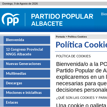
Domingo, 9 de Agosto de 2026
Bie
Portada
>
Política Cookies
Bienvenida
Política Cooki
12 Congreso Provincial
NNGG Albacete
POLÍTICA DE COOKIES
Bienvenida/o a la P
Nuevas Generaciones
Partido Popular de 
Multimedias
explicaremos en un l
necesarias para que 
Descargas
decisiones personal
Mociones e iniciativas
¿QUÉ SON LAS COOKIES Y PAR
Enlaces
Una cookie o galleta