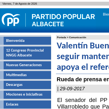
Viernes, 7 de Agosto de 2026
Bie
Portada
>
Comunicación
Bienvenida
Valentín Bue
12 Congreso Provincial
seguir manten
NNGG Albacete
Nuevas Generaciones
apoya el refe
Multimedias
Rueda de prensa en
Descargas
| 29-09-2017
Mociones e iniciativas
El senador del PP 
Enlaces
Villarrobledo que P