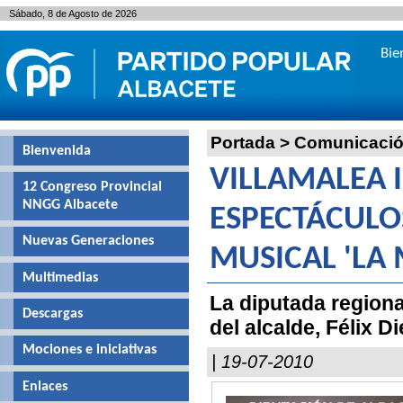
Sábado, 8 de Agosto de 2026
Bie
Portada
>
Comunicaci
Bienvenida
VILLAMALEA 
12 Congreso Provincial
NNGG Albacete
ESPECTÁCULOS
Nuevas Generaciones
MUSICAL 'LA
Multimedias
La diputada regiona
Descargas
del alcalde, Félix 
Mociones e iniciativas
| 19-07-2010
Enlaces