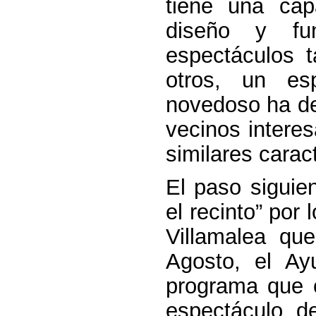
tiene una ca
diseño y fun
espectáculos t
otros, un es
novedoso ha de
vecinos interes
similares caract
El paso siguie
el recinto” por 
Villamalea qu
Agosto, el Ay
programa que c
espectáculo d