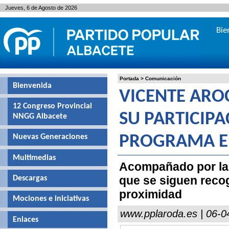
Jueves, 6 de Agosto de 2026
Bie
Portada
>
Comunicación
Bienvenida
VICENTE ARO
12 Congreso Provincial
SU PARTICIP
NNGG Albacete
Nuevas Generaciones
PROGRAMA E
Multimedias
Acompañado por la 
que se siguen recog
Descargas
proximidad
Mociones e iniciativas
www.pplaroda.es | 06-0
Enlaces