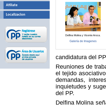
Afíliate
Localizacion
Delfina Molina y Vicente Aroca.
Galería de Imagenes
candidatura del PP
Reuniones de trab
el tejido asociati
demandas, intere
inquietudes y sug
del PP.
Delfina Molina señ