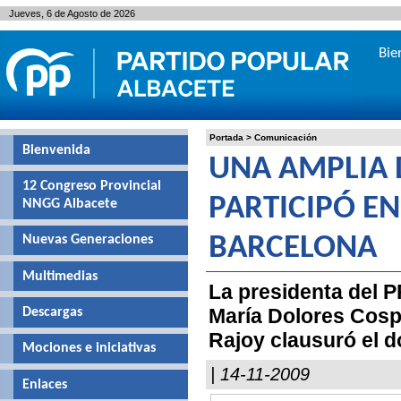
Jueves, 6 de Agosto de 2026
Bie
Portada
>
Comunicación
Bienvenida
UNA AMPLIA 
12 Congreso Provincial
PARTICIPÓ E
NNGG Albacete
Nuevas Generaciones
BARCELONA
Multimedias
La presidenta del P
María Dolores Cospe
Descargas
Rajoy clausuró el 
Mociones e iniciativas
| 14-11-2009
Enlaces