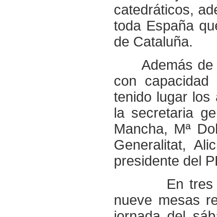
catedráticos, a
toda España que
de Cataluña.
Además de lo
con capacidad 
tenido lugar los
la secretaria g
Mancha, Mª Dol
Generalitat
, Al
presidente del P
En tres
nueve mesas red
jornada del sá