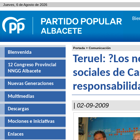
Jueves, 6 de Agosto de 2026
Bie
Portada
>
Comunicación
Bienvenida
Teruel: ?Los 
12 Congreso Provincial
sociales de Ca
NNGG Albacete
Nuevas Generaciones
responsabilid
Multimedias
| 02-09-2009
Descargas
Mociones e iniciativas
Enlaces