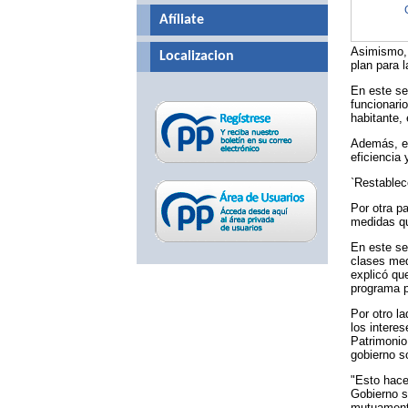
Afíliate
Asimismo, h
Localizacion
plan para 
En este se
funcionari
habitante, 
Además, el
eficiencia 
`Restablec
Por otra p
medidas qu
En este se
clases med
explicó qu
programa p
Por otro l
los intere
Patrimonio
gobierno so
"Esto hace
Gobierno s
mutuamente