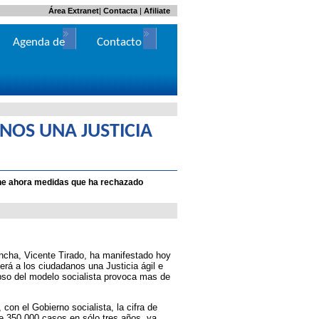
Área Extranet
|
Contacta
|
Afiliate
Agenda de
Contacto
Actos
NOS UNA JUSTICIA
one ahora medidas que ha rechazado
ancha, Vicente Tirado, ha manifestado hoy
erá a los ciudadanos una Justicia ágil e
apso del modelo socialista provoca mas de
on el Gobierno socialista, la cifra de
 350.000 casos en sólo tres años, ya