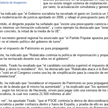
Galería de Imagenes
que no existe ningún sistema de implantación n
por tanto, la actualización simultánea y genera
a indicado que "el Gobierno socialista ha recortado el gasto en Justicia un 7
la modernización de justicia aprobado en 2009, y rebajó el presupuesto para 20
ntido, el dirigente popular ha señalado que "existe una preocupante carencia 
os interinos sin formación suficiente", y como ejemplo ha destacado que "te
en concreto, la mitad de la media de la UE".
 secretario general regional ha anunciado que "el Partido Popular apuesta por
y no el interés político del gobierno de turno".
er el impuesto de Patrimonio es pura propaganda´
arte, ha indicado que "Rubalcaba continúa la política de improvisación y pro
e ha rechazado durante sus años en el gobierno".
ntido, Tirado ha resaltado que "el candidato socialista suprimió el impuesto 
ias y ahora lo restablece". Así, ha destacado que "Rubalcaba ataca a la Ban
e "votó en el Congreso contra una ley de simplificación para la creación de 
reelectoral".
ado, ha indicado que "restablecer el impuesto de Patrimonio es pura propagan
ses de la deuda que él mismo ha aumentado", y ha explicado que "los quinien
, según los técnicos de Hacienda, sirven para pagar sólo una semana de los i
cialista, la cual nos cuesta 21.500 millones al año".
 ver", ha apuntado Tirado, "que el PSOE continúa la deriva de descoordinaci
ocialista a perder confianza dentro y fuera de España, y prueba de ello es qu
 sobre el número de contribuyentes afectados por el impuesto de Patrimonio