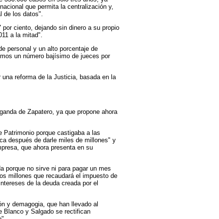
acional que permita la centralización y,
l de los datos".
 por ciento, dejando sin dinero a su propio
11 a la mitad".
de personal y un alto porcentaje de
nemos un número bajísimo de jueces por
 una reforma de la Justicia, basada en la
paganda de Zapatero, ya que propone ahora
de Patrimonio porque castigaba a las
ca después de darle miles de millones" y
empresa, que ahora presenta en su
da porque no sirve ni para pagar un mes
tos millones que recaudará el impuesto de
ntereses de la deuda creada por el
ón y demagogia, que han llevado al
e Blanco y Salgado se rectifican
".