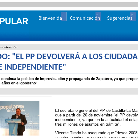
Bienvenida
Comunicación
Sugerencias
municación
DO: "EL PP DEVOLVERÁ A LOS CIUDADA
 E INDEPENDIENTE"
continúa la política de improvisación y propaganda de Zapatero, ya que prop
 años en el gobierno"
El secretario general del PP de Castilla-La M
que a partir del 20 de noviembre "el PP devolv
independiente, ya que en la actualidad el col
tres millones de asuntos en trámite".
Vicente Tirado ha asegurado que "desde 2008, c
asuntos pendientes se ha disparado en más de