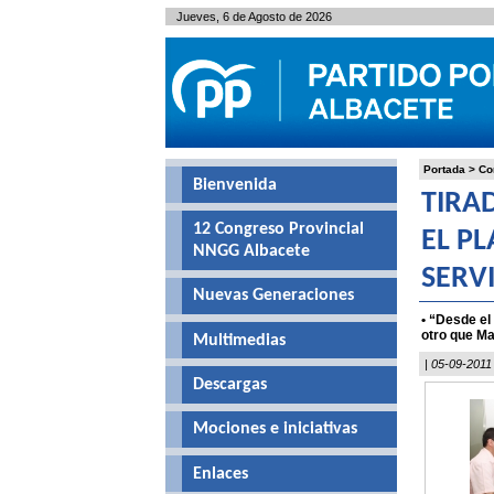
Jueves, 6 de Agosto de 2026
Portada
>
Co
Bienvenida
TIRA
12 Congreso Provincial
EL P
NNGG Albacete
SERVI
Nuevas Generaciones
• “Desde el
otro que Ma
Multimedias
| 05-09-2011
Descargas
Mociones e iniciativas
Enlaces