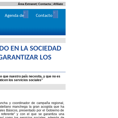
Área Extranet
|
Contacta
|
Afiliate
Agenda de
Contacto
Actos
DO EN LA SOCIEDAD
 GARANTIZAR LOS
e que nuestro país necesita, y que no es
ticen los servicios sociales"
Mancha y coordinador de campaña regional,
astellano manchega la gran acogida que ha
iales Básicos, presentado por el Gobierno de
referente" y con el que se garantiza una
así como los servicios sociales, además de