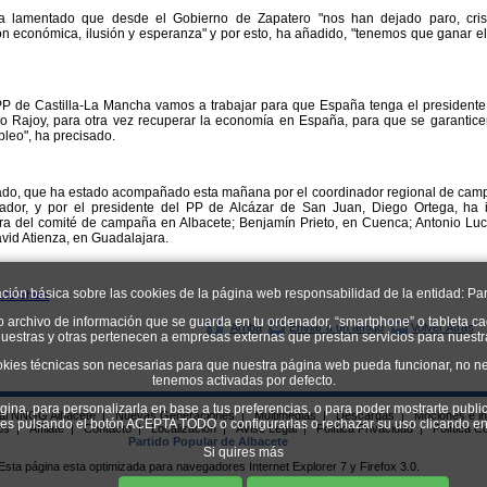
 lamentado que desde el Gobierno de Zapatero "nos han dejado paro, cris
n económica, ilusión y esperanza" y por esto, ha añadido, "tenemos que ganar el
P de Castilla-La Mancha vamos a trabajar para que España tenga el presidente 
 Rajoy, para otra vez recuperar la economía en España, para que se garanticen
leo", ha precisado.
rado, que ha estado acompañado esta mañana por el coordinador regional de camp
ador, y por el presidente del PP de Alcázar de San Juan, Diego Ortega, ha
ra del comité de campaña en Albacete; Benjamín Prieto, en Cuenca; Antonio Luca
vid Atienza, en Guadalajara.
ación básica sobre las cookies de la página web responsabilidad de la entidad: Par
o archivo de información que se guarda en tu ordenador, “smartphone” o tableta ca
Arriba
Enviar a un amigo
Volver Atrás
uestras y otras pertenecen a empresas externas que prestan servicios para nuest
okies técnicas son necesarias para que nuestra página web pueda funcionar, no ne
tenemos activadas por defecto.
ágina, para personalizarla en base a tus preferencias, o para poder mostrarte publi
ial NNGG Albacete
|
Nuevas Generaciones
|
Multimedias
|
Descargas
|
Mociones e in
kies pulsando el botón ACEPTA TODO o configurarlas o rechazar su uso clican
os
|
Afíliate
|
Contacto
|
Localizacion
|
Aviso Legal
|
Política Privacidad
|
Política C
Partido Popular de Albacete
Si quires más
Esta página esta optimizada para navegadores Internet Explorer 7 y Firefox 3.0.