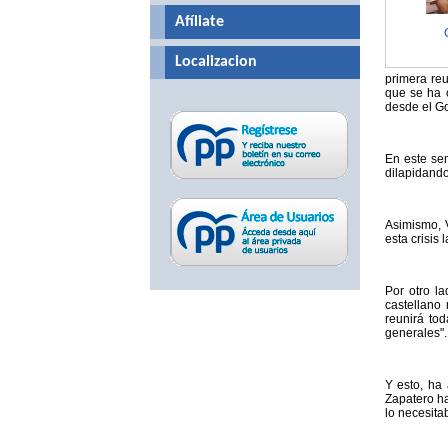
Afíliate
Localizacion
primera re
que se ha 
desde el Go
En este sen
dilapidando
Asimismo, 
esta crisis
Por otro l
castellano
reunirá to
generales".
Y esto, ha
Zapatero ha
lo necesitab