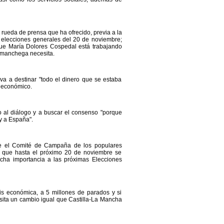
rueda de prensa que ha ofrecido, previa a la
 elecciones generales del 20 de noviembre;
ue María Dolores Cospedal está trabajando
o manchega necesita.
 va a destinar "todo el dinero que se estaba
o económico.
 al diálogo y a buscar el consenso "porque
y a España".
que el Comité de Campaña de los populares
o que hasta el próximo 20 de noviembre se
ucha importancia a las próximas Elecciones
is económica, a 5 millones de parados y si
sita un cambio igual que Castilla-La Mancha