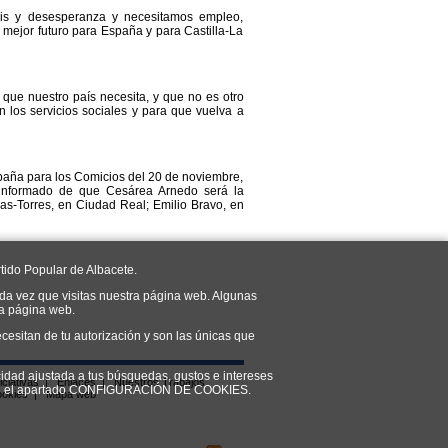
is y desesperanza y necesitamos empleo,
 mejor futuro para España y para Castilla-La
que nuestro país necesita, y que no es otro
 los servicios sociales y para que vuelva a
aña para los Comicios del 20 de noviembre,
 informado de que Cesárea Arnedo será la
s-Torres, en Ciudad Real; Emilio Bravo, en
tido Popular de Albacete.
da vez que visitas nuestra página web. Algunas
ra página web.
cesitan de tu autorización y son las únicas que
cidad ajustada a tus búsquedas, gustos e intereses
iciativas
|
Enlaces
|
Nuestros Trabajos
do en el apartado CONFIGURACIÓN DE COOKIES.
ookies
|
Mapa web