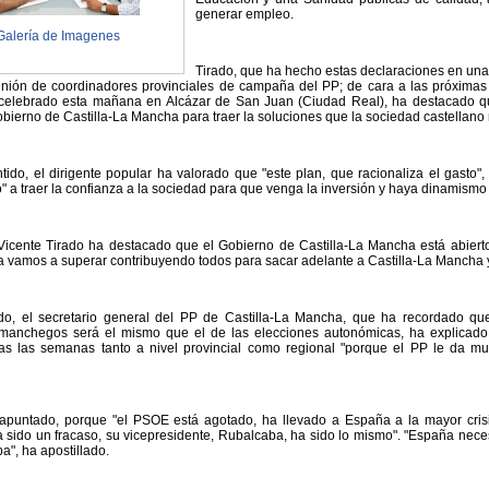
generar empleo.
Galería de Imagenes
Tirado, que ha hecho estas declaraciones en una 
unión de coordinadores provinciales de campaña del PP; de cara a las próximas
celebrado esta mañana en Alcázar de San Juan (Ciudad Real), ha destacado q
bierno de Castilla-La Mancha para traer la soluciones que la sociedad castellan
tido, el dirigente popular ha valorado que "este plan, que racionaliza el gasto",
" a traer la confianza a la sociedad para que venga la inversión y haya dinamism
Vicente Tirado ha destacado que el Gobierno de Castilla-La Mancha está abierto
 la vamos a superar contribuyendo todos para sacar adelante a Castilla-La Mancha 
ado, el secretario general del PP de Castilla-La Mancha, que ha recordado 
 manchegos será el mismo que el de las elecciones autonómicas, ha explicad
das las semanas tanto a nivel provincial como regional "porque el PP le da m
 apuntado, porque "el PSOE está agotado, ha llevado a España a la mayor cris
 sido un fracaso, su vicepresidente, Rubalcaba, ha sido lo mismo". "España nece
a", ha apostillado.