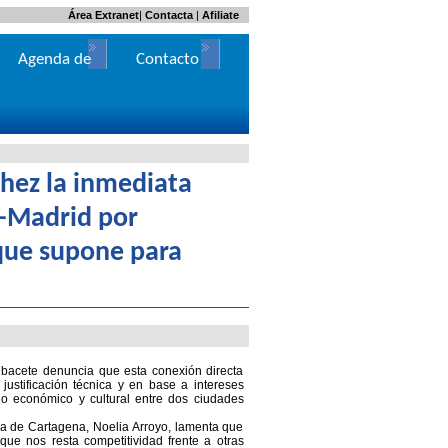
Área Extranet
|
Contacta
|
Afiliate
Agenda de
Contacto
Actos
chez la inmediata
a-Madrid por
que supone para
Albacete denuncia que esta conexión directa
 justificación técnica y en base a intereses
bio económico y cultural entre dos ciudades
a de Cartagena, Noelia Arroyo, lamenta que
que nos resta competitividad frente a otras