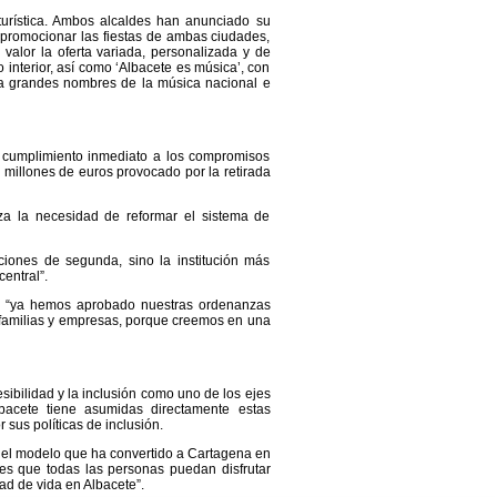
turística. Ambos alcaldes han anunciado su
y promocionar las fiestas de ambas ciudades,
valor la oferta variada, personalizada y de
 interior, así como ‘Albacete es música’, con
ta grandes nombres de la música nacional e
é cumplimiento inmediato a los compromisos
 millones de euros provocado por la retirada
za la necesidad de reformar el sistema de
iones de segunda, sino la institución más
entral”.
que “ya hemos aprobado nuestras ordenanzas
as familias y empresas, porque creemos en una
ibilidad y la inclusión como uno de los ejes
bacete tiene asumidas directamente estas
sus políticas de inclusión.
e el modelo que ha convertido a Cartagena en
s que todas las personas puedan disfrutar
ad de vida en Albacete”.