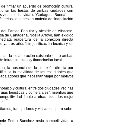
e firmar un acuerdo de promoción cultural
cionar las fiestas de ambas ciudades con
es vida, mucha vida’ o ‘Cartagena Suena’
 retos comunes en materia de financiación
 del Partido Popular y alcalde de Albacete,
esa de Cartagena, Noelia Arroyo, han exigido
diata reapertura de la conexión directa
ya tres años “sin justificación técnica y en
rzar la colaboración existente entre ambas
e infraestructuras y financiación local.
a, la ausencia de la conexión directa por
ficulta la movilidad de los estudiantes que
rabajadores que necesitan viajar por motivos
nómico y cultural entre dos ciudades vecinas
gias logísticas y comerciales”, mientras que
ompetitividad frente a otras ciudades mejor
ios”.
ntes, trabajadores y visitantes, pero sobre
mete Pedro Sánchez resta competitividad a
”.