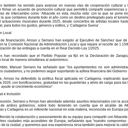
ro también ha servido para avanzar en nuevas vías de cooperación cultural y 
e firmar un acuerdo de promoción cultural que permitirá compartir experiencias 
ivas de intercambio como ‘Albacete es vida, mucha vida’ con la que se pone en 
 la que contamos durante todo el año como un destino privilegiado para el turismo
 actuaciones musicales durante 2025, desde conciertos de artistas locales has
al, para todos los gustos, géneros y estilos, y ‘Cartagena Suena’.
n Local
 de financiación, Arroyo y Serrano han exigido al Ejecutivo de Sánchez que d
en la Comisión Nacional de Administración Local y que repare el recorte de 1.159
lización de las entregas a cuenta en el Real Decreto-Ley 1/2025.
es han recordado que el Partido Popular ya fijó en la Declaración de Zarago
n local de manera simultánea al autonómico.
ntido, Manuel Serrano ha señalado que “los ayuntamientos no son administrac
os ciudadanos, y no podemos seguir soportando la asfixia financiera del Gobierno c
te, Arroyo ha defendido la política fiscal aplicada en Cartagena, explicando 
ra 2026, con bonificaciones, gratuidad en las guarderías y alivio de carga para l
 ayude al crecimiento económico”.
ad e Inclusión
reunión, Serrano y Arroyo han abordado además asuntos relacionados con la acces
os de ambos gobiernos, sobre todo teniendo en cuenta que el alcalde de Al
s y Cartagena es un referente nacional en esta materia, reconocida en Europa por 
frecido la colaboración y asesoramiento de su equipo para compartir con Albacet
 tres ciudades más accesibles de Europa, señalando que “nuestro compromiso e
de la ciudad, y queremos que esa experiencia sirva también para mejorar la calid