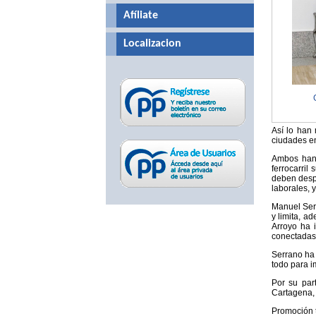
Afíliate
Localizacion
Así lo han
ciudades en 
Ambos han 
ferrocarril
deben despl
laborales, y
Manuel Serr
y limita, a
Arroyo ha i
conectadas
Serrano ha 
todo para im
Por su par
Cartagena, 
Promoción tu