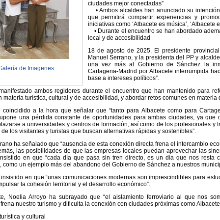
ciudades mejor conectadas”
• Ambos alcaldes han anunciado su intención d
que permitirá compartir experiencias y promo
iniciativas como ‘Albacete es música’, ‘Albacete 
• Durante el encuentro se han abordado además
local y de accesibilidad
18 de agosto de 2025. El presidente provincial
Manuel Serrano, y la presidenta del PP y alcald
una vez más al Gobierno de Sánchez la inme
Galería de Imagenes
Cartagena-Madrid por Albacete interrumpida hace 
base a intereses políticos”.
 manifestado ambos regidores durante el encuentro que han mantenido para refo
materia turística, cultural y de accesibilidad, y abordar retos comunes en materia d
coincidido a la hora que señalar que “tanto para Albacete como para Cartagen
 supone una pérdida constante de oportunidades para ambas ciudades, ya que di
azarse a universidades y centros de formación, así como de los profesionales y t
 de los visitantes y turistas que buscan alternativas rápidas y sostenibles”.
ano ha señalado que “ausencia de esta conexión directa frena el intercambio eco
demás, las posibilidades de que las empresas locales puedan aprovechar las siner
nsistido en que “cada día que pasa sin tren directo, es un día que nos resta c
, como un ejemplo más del abandono del Gobierno de Sánchez a nuestros municip
insistido en que “unas comunicaciones modernas son imprescindibles para estudia
pulsar la cohesión territorial y el desarrollo económico”.
te, Noelia Arroyo ha subrayado que “el aislamiento ferroviario al que nos so
frena nuestro turismo y dificulta la conexión con ciudades próximas como Albacete
rística y cultural