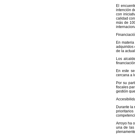
El encuent
intención d
con iniciat
calidad con
más de 100
internacion
Financiació
En materia
adquiridos 
de la actua
Los alcald
financiació
En este se
cercana a l
Por su par
fiscales pa
gestión que
Accesibilid
Durante la 
prioritari
competencia
Arroyo ha o
una de las
plenamente 