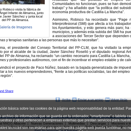
Comunidades no funcionan, pues se han demostr
trabajo” y ha añadido que “la política del subsi
 Robisco visita la fábrica de
economía productiva de Castilla-La Mancha”.
Ángel Infante de Almansa, junto
de Javier Sánchez y junta local
Asimismo, Robisco ha recordado que “Page n
del PP de Almansa.
Interprofesional (SMI) que afecta a los trabajad
Galería de Imagenes
los Ayuntamientos, y esto genera más paro; ha 
municipios, y además esta subida del SMI ha pue
a asociaciones del Tercer Sector que dependen d
as y terapias sanitarias a las personas que más lo necesitan”.
rma, el presidente del Consejo Territorial del PP-CLM, que ha visitado la em
por el alcalde de la ciudad, Javier Sánchez Roselló y el diputado regional Ant
 del PP de Almansa, ha reclamado “un cambio necesario para Castilla-La Mancha
es y profesionales autónomos, con el fin de incentivar el empleo estable y de cal
vindicó el proyecto de Paco Núñez, basado en la bajada generalizada de impuestos
lar a los nuevos emprendedores, “frente a las políticas socialistas, las del emple
región”.
Arriba
Enviar a un amigo
Volver Atrás
ación básica sobre las cookies de la página web responsabilidad de la entidad: Par
o archivo de información que se guarda en tu ordenador, “smartphone” o tableta ca
uestras y otras pertenecen a empresas externas que prestan servicios para nuest
ial NNGG Albacete
|
Nuevas Generaciones
|
Multimedias
|
Descargas
|
Mociones e in
os
|
Afíliate
|
Contacto
|
Localizacion
|
Aviso Legal
|
Política Privacidad
|
Política C
okies técnicas son necesarias para que nuestra página web pueda funcionar, no ne
Partido Popular de Albacete