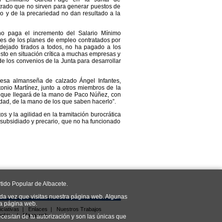
ado que no sirven para generar puestos de
dio y de la precariedad no dan resultado a la
o paga el incremento del Salario Mínimo
ores de los planes de empleo contratados por
dejado tirados a todos, no ha pagado a los
sto en situación crítica a muchas empresas y
e los convenios de la Junta para desarrollar
presa almanseña de calzado Ángel Infantes,
onio Martínez, junto a otros miembros de la
, que llegará de la mano de Paco Núñez, con
idad, de la mano de los que saben hacerlo”.
 y la agilidad en la tramitación burocrática
o subsidiado y precario, que no ha funcionado
tido Popular de Albacete.
da vez que visitas nuestra página web. Algunas
ra página web.
iciativas
|
Enlaces
|
Nuestros Trabajos
ookies
|
Mapa web
cesitan de tu autorización y son las únicas que