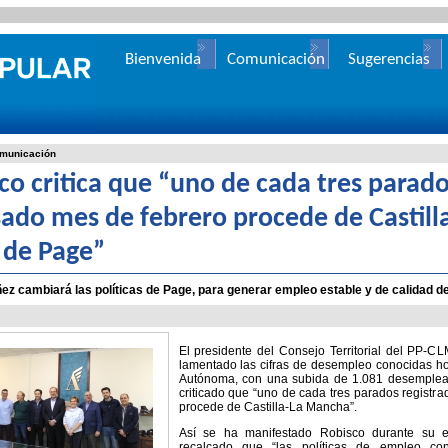
Bienvenida
Comunicación
Sugerencias
municación
co critica que “uno de cada tres parad
sado mes de febrero procede de Castil
 de Page”
ez cambiará las políticas de Page, para generar empleo estable y de calidad d
El presidente del Consejo Territorial del PP-C
lamentado las cifras de desempleo conocidas h
Autónoma, con una subida de 1.081 desemplead
criticado que “uno de cada tres parados registra
procede de Castilla-La Mancha”.
Así se ha manifestado Robisco durante su e
recalcado que “las políticas de empleo c