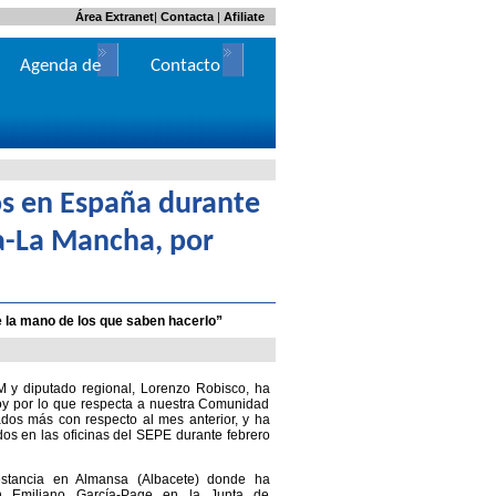
Área Extranet
|
Contacta
|
Afiliate
Agenda de
Contacto
Actos
os en España durante
la-La Mancha, por
e la mano de los que saben hacerlo”
LM y diputado regional, Lorenzo Robisco, ha
oy por lo que respecta a nuestra Comunidad
os más con respecto al mes anterior, y ha
dos en las oficinas del SEPE durante febrero
stancia en Almansa (Albacete) donde ha
on Emiliano García-Page en la Junta de