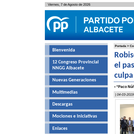
Viernes, 7 de Agosto de 2026
Portada
>
Co
Bienvenida
Robis
12 Congreso Provincial
el pa
NNGG Albacete
culpa
Nuevas Generaciones
• “Paco Núñ
Multimedias
| 04-03-2019
Descargas
Mociones e iniciativas
Enlaces