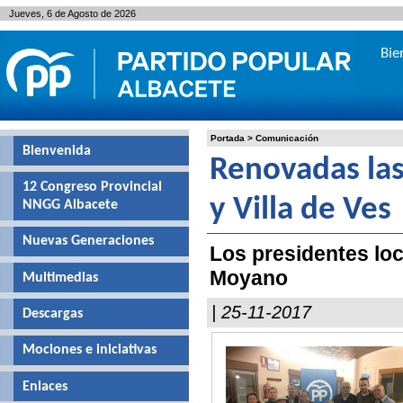
Jueves, 6 de Agosto de 2026
Bie
Portada
>
Comunicación
Bienvenida
Renovadas las
12 Congreso Provincial
y Villa de Ves
NNGG Albacete
Nuevas Generaciones
Los presidentes lo
Moyano
Multimedias
| 25-11-2017
Descargas
Mociones e iniciativas
Enlaces