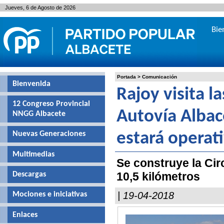
Jueves, 6 de Agosto de 2026
Bie
Portada
>
Comunicación
Bienvenida
Rajoy visita l
12 Congreso Provincial
Autovía Albac
NNGG Albacete
Nuevas Generaciones
estará operat
Multimedias
Se construye la Cir
10,5 kilómetros
Descargas
| 19-04-2018
Mociones e iniciativas
Enlaces