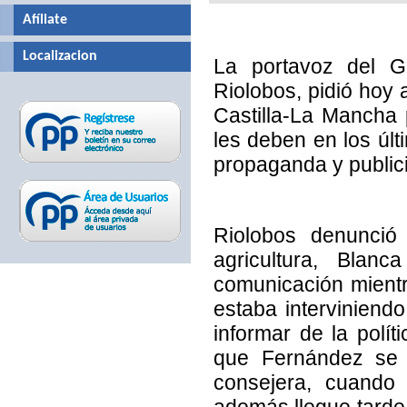
Afíliate
Localizacion
La portavoz del G
Riolobos, pidió hoy 
Castilla-La Mancha
les deben en los úl
propaganda y publici
Riolobos denunci
agricultura, Bla
comunicación mientr
estaba interviniendo
informar de la polít
que Fernández se d
consejera, cuando 
además llegue tarde 