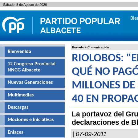
Sábado, 8 de Agosto de 2026
Bie
Portada
>
Comunicación
Bienvenida
RIOLOBOS: "E
12 Congreso Provincial
QUÉ NO PAGÓ
NNGG Albacete
Nuevas Generaciones
MILLONES DE
Multimedias
40 EN PROPA
Descargas
La portavoz del Gru
Mociones e iniciativas
declaraciones de B
Enlaces
| 07-09-2011