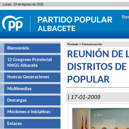
Lunes, 10 de Agosto de 2026
Bie
Portada
>
Comunicación
Bienvenida
REUNIÓN DE 
12 Congreso Provincial
DISTRITOS DE
NNGG Albacete
Nuevas Generaciones
POPULAR
Multimedias
| 17-01-2009
Descargas
Mociones e iniciativas
Enlaces