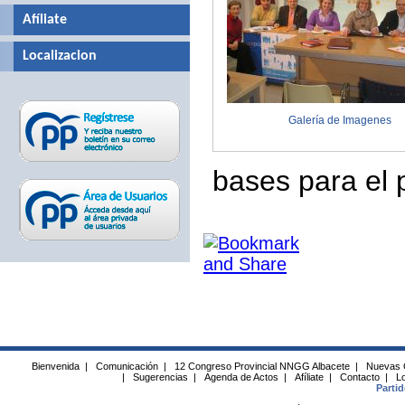
Afíliate
Localizacion
Galería de Imagenes
bases para el
Bienvenida
|
Comunicación
|
12 Congreso Provincial NNGG Albacete
|
Nuevas 
|
Sugerencias
|
Agenda de Actos
|
Afíliate
|
Contacto
|
Lo
Parti