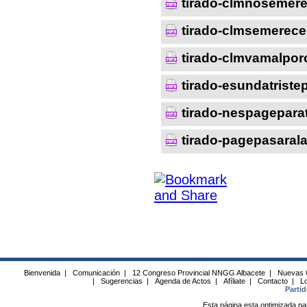
tirado-clmnosemere
tirado-clmsemerec
tirado-clmvamalpo
tirado-esundatrist
tirado-nespagepara
tirado-pagepasaral
Bienvenida
|
Comunicación
|
12 Congreso Provincial NNGG Albacete
|
Nuevas 
|
Sugerencias
|
Agenda de Actos
|
Afíliate
|
Contacto
|
Lo
Parti
Esta página esta optimizada pa