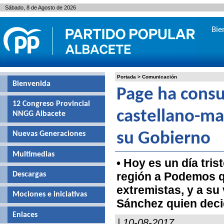
Sábado, 8 de Agosto de 2026
Bie
Portada
>
Comunicación
Bienvenida
Page ha consu
12 Congreso Provincial
castellano-m
NNGG Albacete
Nuevas Generaciones
su Gobierno
Multimedias
• Hoy es un día tri
región a Podemos qu
Descargas
extremistas, y a su
Mociones e iniciativas
Sánchez quien deci
Enlaces
| 10-08-2017