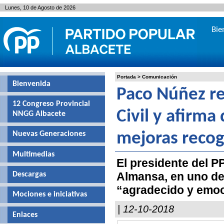
Lunes, 10 de Agosto de 2026
Bie
Portada
>
Comunicación
Bienvenida
Paco Núñez re
12 Congreso Provincial
Civil y afirma
NNGG Albacete
Nuevas Generaciones
mejoras recog
Multimedias
El presidente del P
Almansa, en uno de
Descargas
“agradecido y emo
Mociones e iniciativas
| 12-10-2018
Enlaces