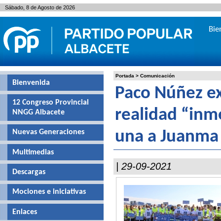
Sábado, 8 de Agosto de 2026
Bie
Portada
>
Comunicación
Bienvenida
Paco Núñez ex
12 Congreso Provincial
realidad “inm
NNGG Albacete
Nuevas Generaciones
una a Juanma
Multimedias
| 29-09-2021
Descargas
Mociones e iniciativas
Enlaces