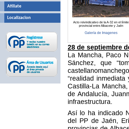
Afíliate
Localizacion
Acto reivindicativo de la A-32 en el límite
provincial entre Albacete y Jaén
Galería de Imagenes
28 de septiembre d
La Mancha, Paco Nú
Sánchez, que “tome
castellanomanchegos
“realidad inmediata
Castilla-La Mancha,
de Andalucía, Juan
infraestructura.
Así lo ha indicado 
del PP de Jaén, Er
provincias de Albac