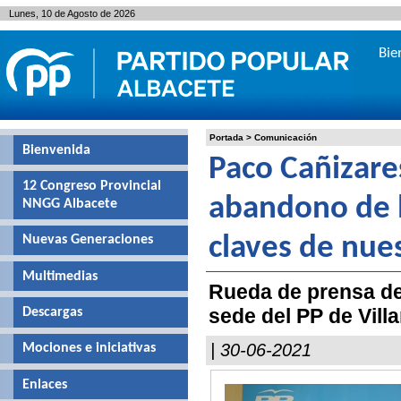
Lunes, 10 de Agosto de 2026
Bie
Portada
>
Comunicación
Bienvenida
Paco Cañizare
12 Congreso Provincial
abandono de l
NNGG Albacete
Nuevas Generaciones
claves de nue
Multimedias
Rueda de prensa de
sede del PP de Vill
Descargas
| 30-06-2021
Mociones e iniciativas
Enlaces