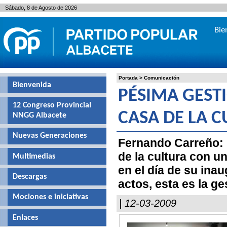
Sábado, 8 de Agosto de 2026
Bie
Portada
>
Comunicación
Bienvenida
PÉSIMA GEST
12 Congreso Provincial
CASA DE LA 
NNGG Albacete
Nuevas Generaciones
Fernando Carreño: 
de la cultura con 
Multimedias
en el día de su ina
Descargas
actos, esta es la ge
Mociones e iniciativas
| 12-03-2009
Enlaces