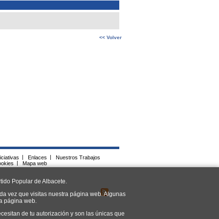
<< Volver
iciativas
|
Enlaces
|
Nuestros Trabajos
ookies
|
Mapa web
tido Popular de Albacete.
da vez que visitas nuestra página web. Algunas
ra página web.
cesitan de tu autorización y son las únicas que