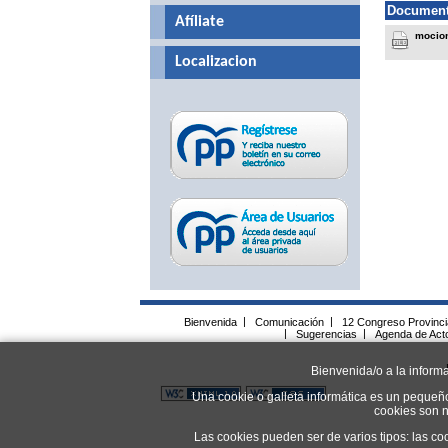
Document
Afíliate
mocion
Localizacion
Bienvenida
|
Comunicación
|
12 Congreso Provinc
|
Sugerencias
|
Agenda de Act
Bienvenida/o a la inform
Una cookie o galleta informática es un pequeñ
cookies son n
Las cookies pueden ser de varios tipos: las co