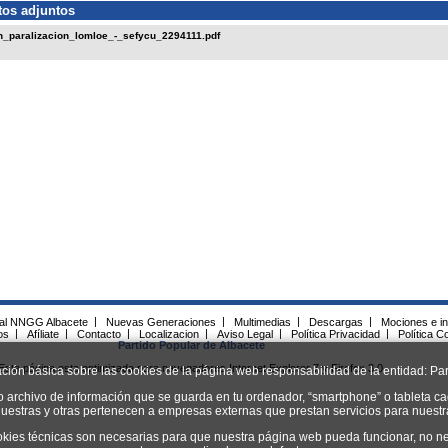
os adjuntos
_paralizacion_lomloe_-_sefycu_2294111.pdf
ial NNGG Albacete
|
Nuevas Generaciones
|
Multimedias
|
Descargas
|
Mociones e in
os
|
Afíliate
|
Contacto
|
Localizacion
|
Aviso Legal
|
Política Privacidad
|
Política C
Partido Popular de Albacete
Esta página esta optimizada para navegadores Internet Explorer 7 y Firefox 3.0.
ación básica sobre las cookies de la página web responsabilidad de la entidad: Par
o archivo de información que se guarda en tu ordenador, “smartphone” o tableta ca
uestras y otras pertenecen a empresas externas que prestan servicios para nuest
okies técnicas son necesarias para que nuestra página web pueda funcionar, no ne