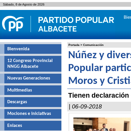
Sábado, 8 de Agosto de 2026
Bie
Portada
>
Comunicación
Bienvenida
Núñez y diver
12 Congreso Provincial
Popular partic
NNGG Albacete
Nuevas Generaciones
Moros y Crist
Multimedias
Tienen declaración 
Descargas
| 06-09-2018
Mociones e iniciativas
Enlaces