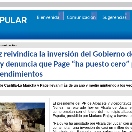
Bienvenida
Comunicación
Sugerencias
municación
 reivindica la inversión del Gobierno d
 y denuncia que Page “ha puesto cero” 
rendimientos
de Castilla-La Mancha y Page llevan más de un año y medio mintiendo a los vec
El presidente del PP de Albacete y viceportavoz
Núñez, ha reiterado hoy en Alcalá del Júcar 
comprometan con el futuro del municipio albac
España, presidido por Mariano Rajoy, a través d
“Rajoy ya ha apostado por Alcalá del Júcar, con
contemplan una inversión de casi un millón de eu
Ministerio de Fomento, para solucionar los 