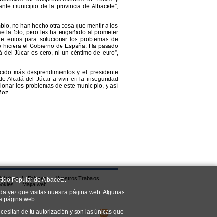
tante municipio de la provincia de Albacete”,
io, no han hecho otra cosa que mentir a los
se la foto, pero les ha engañado al prometer
e euros para solucionar los problemas de
ue hiciera el Gobierno de España. Ha pasado
 del Júcar es cero, ni un céntimo de euro”,
cido más desprendimientos y el presidente
e Alcalá del Júcar a vivir en la inseguridad
onar los problemas de este municipio, y así
ñez.
iciativas
|
Enlaces
|
Nuestros Trabajos
tido Popular de Albacete.
ookies
|
Mapa web
da vez que visitas nuestra página web. Algunas
ra página web.
cesitan de tu autorización y son las únicas que