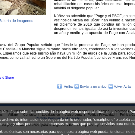
rehabilitación del casco histórico en este impor
advirtió el dirigente popular.
Núñez ha advertido que “Page y el PSOE, en camb
vecinos de Alcalá del Júcar; han venido a hacer
Galería de Imagenes
en diciembre de 2016 que pondría un millón d
desprendimientos, igualando así la inversión q
un año y medio y la apuesta de Page con Alcalá
tavoz del Grupo Popular señaló que “desde la promesa de Page, se han produ
de Castilla-La Mancha sigue mirando hacia otro lado, condenando a los vecinos d
 Esperamos que este mismo año haya un millón de euros de la Junta para soluci
remos, como ya ha hecho un Gobierno del Partido Popular”, concluye Francisco Nú
Arriba
Enviar a un amigo
Volver Atrás
ial NNGG Albacete
|
Nuevas Generaciones
|
Multimedias
|
Descargas
|
Mociones e in
ación básica sobre las cookies de la página web responsabilidad de la entidad: Par
os
|
Afíliate
|
Contacto
|
Localizacion
|
Aviso Legal
|
Política Privacidad
|
Política C
Partido Popular de Albacete
o archivo de información que se guarda en tu ordenador, “smartphone” o tableta ca
uestras y otras pertenecen a empresas externas que prestan servicios para nuest
Esta página esta optimizada para navegadores Internet Explorer 7 y Firefox 3.0.
okies técnicas son necesarias para que nuestra página web pueda funcionar, no ne