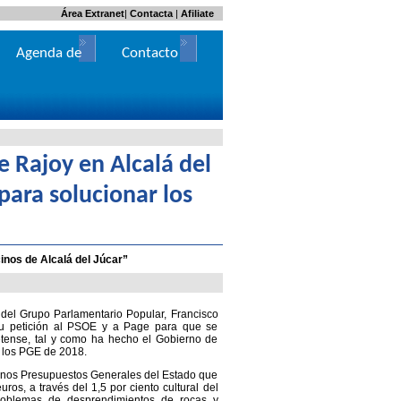
Área Extranet
|
Contacta
|
Afiliate
Agenda de
Contacto
Actos
e Rajoy en Alcalá del
para solucionar los
inos de Alcalá del Júcar”
 del Grupo Parlamentario Popular, Francisco
su petición al PSOE y a Page para que se
etense, tal y como ha hecho el Gobierno de
e los PGE de 2018.
 unos Presupuestos Generales del Estado que
ros, a través del 1,5 por ciento cultural del
problemas de desprendimientos de rocas y