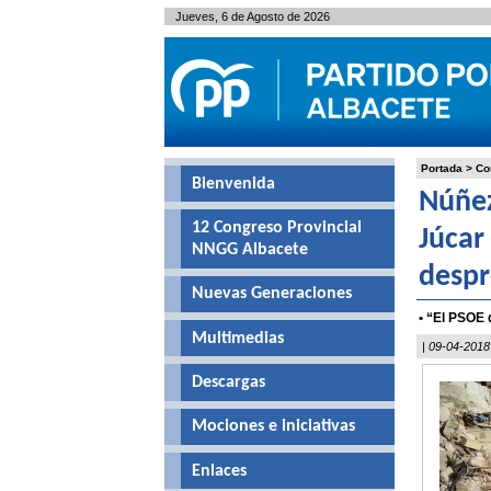
Jueves, 6 de Agosto de 2026
Portada
>
Co
Bienvenida
Núñez
12 Congreso Provincial
Júcar
NNGG Albacete
desp
Nuevas Generaciones
• “El PSOE 
Multimedias
| 09-04-2018
Descargas
Mociones e iniciativas
Enlaces