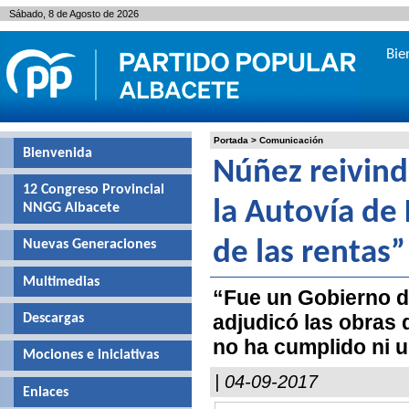
Sábado, 8 de Agosto de 2026
Bie
Portada
>
Comunicación
Bienvenida
Núñez reivind
12 Congreso Provincial
la Autovía de 
NNGG Albacete
Nuevas Generaciones
de las rentas”
Multimedias
“Fue un Gobierno de
adjudicó las obras 
Descargas
no ha cumplido ni 
Mociones e iniciativas
| 04-09-2017
Enlaces