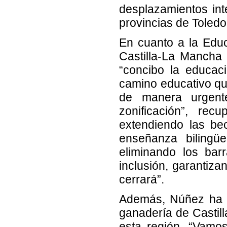
desplazamientos in
provincias de Toledo
En cuanto a la Edu
Castilla-La Mancha
“concibo la educaci
camino educativo que
de manera urgente
zonificación”, rec
extendiendo las be
enseñanza bilingü
eliminando los bar
inclusión, garantiza
cerrará”.
Además, Núñez ha re
ganadería de Castil
esta región. “Vamo