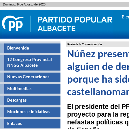
Domingo, 9 de Agosto de 2026
Bie
Portada
>
Comunicación
Bienvenida
Núñez presen
12 Congreso Provincial
alguien de de
NNGG Albacete
Nuevas Generaciones
porque ha sido
Multimedias
castellanoma
Descargas
El presidente del 
Mociones e iniciativas
proyecto para la re
nefastas políticas 
Enlaces