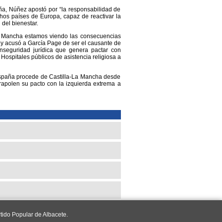
ña, Núñez apostó por “la responsabilidad de
hos países de Europa, capaz de reactivar la
del bienestar.
a Mancha estamos viendo las consecuencias
” y acusó a García Page de ser el causante de
inseguridad jurídica que genera pactar con
Hospitales públicos de asistencia religiosa a
España procede de Castilla-La Mancha desde
rapolen su pacto con la izquierda extrema a
tido Popular de Albacete.