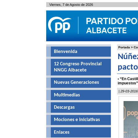
Viernes, 7 de Agosto de 2026
Portada
>
Co
Bienvenida
Núñez
12 Congreso Provincial
pacto
NNGG Albacete
• “En Casti
Nuevas Generaciones
impuestos
| 29-03-2016
Multimedias
Descargas
Mociones e iniciativas
Enlaces