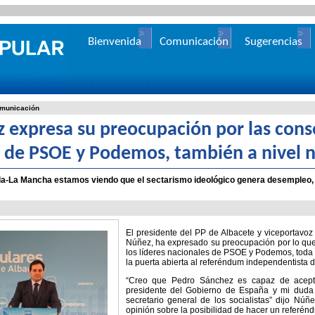
Bienvenida
Comunicación
Sugerencias
municación
 expresa su preocupación por las cons
 de PSOE y Podemos, también a nivel n
lla-La Mancha estamos viendo que el sectarismo ideológico genera desempleo,
”
El presidente del PP de Albacete y viceportavoz
Núñez, ha expresado su preocupación por lo que
los líderes nacionales de PSOE y Podemos, toda
la puerta abierta al referéndum independentista 
“Creo que Pedro Sánchez es capaz de aceptar
presidente del Gobierno de España y mi duda 
secretario general de los socialistas” dijo Nú
opinión sobre la posibilidad de hacer un referén