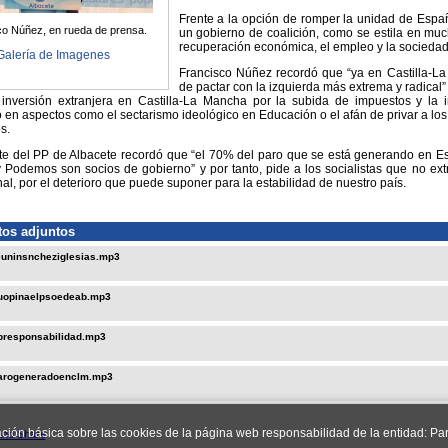
Frente a la opción de romper la unidad de Espa
co Núñez, en rueda de prensa.
un gobierno de coalición, como se estila en muc
recuperación económica, el empleo y la sociedad 
Galería de Imagenes
Francisco Núñez recordó que “ya en Castilla-L
de pactar con la izquierda más extrema y radical
 inversión extranjera en Castilla-La Mancha por la subida de impuestos y la 
en aspectos como el sectarismo ideológico en Educación o el afán de privar a los 
s.
nte del PP de Albacete recordó que “el 70% del paro que se está generando en 
Podemos son socios de gobierno” y por tanto, pide a los socialistas que no ext
nal, por el deterioro que puede suponer para la estabilidad de nuestro país.
os adjuntos
uninsncheziglesias.mp3
uopinaelpsoedeab.mp3
responsabilidad.mp3
arogeneradoenclm.mp3
ación básica sobre las cookies de la página web responsabilidad de la entidad: Par