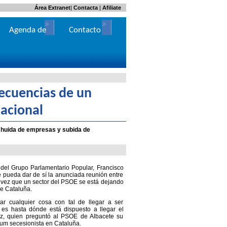
Área Extranet
|
Contacta
|
Afiliate
Agenda de
Contacto
Actos
ecuencias de un
acional
 huida de empresas y subida de
 del Grupo Parlamentario Popular, Francisco
 pueda dar de sí la anunciada reunión entre
 vez que un sector del PSOE se está dejando
de Cataluña.
 cualquier cosa con tal de llegar a ser
es hasta dónde está dispuesto a llegar el
ñez, quien preguntó al PSOE de Albacete su
dum secesionista en Cataluña.