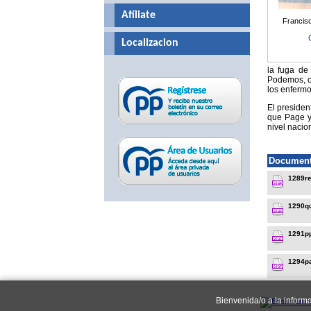
Afíliate
Francis
Localizacion
la fuga de
Podemos, o 
los enfermo
El preside
que Page y 
nivel nacio
Document
1289re
1290q
1291pp
1294p
Bienvenida/o a la inform