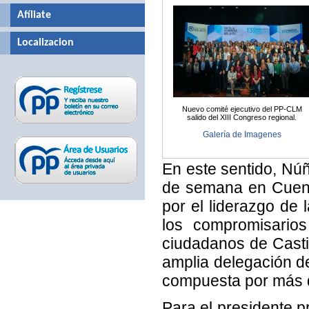
Afíliate
Localizacion
Nuevo comité ejecutivo del PP-CLM
salido del XIII Congreso regional.
Galería de Imagenes
En este sentido, Núñ
de semana en Cuenca
por el liderazgo de
los compromisario
ciudadanos de Casti
amplia delegación d
compuesta por más 
Para el presidente pr