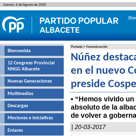
Jueves, 6 de Agosto de 2026
Bie
Portada
>
Comunicación
Bienvenida
Núñez destaca
12 Congreso Provincial
en el nuevo C
NNGG Albacete
Nuevas Generaciones
preside Cospe
Multimedias
• “Hemos vivido un 
absoluto de la alba
Descargas
de volver a goberna
Mociones e iniciativas
| 20-03-2017
Enlaces