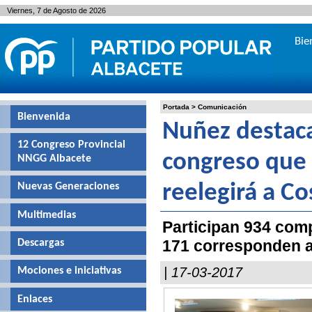
Viernes, 7 de Agosto de 2026
Bie
Portada
>
Comunicación
Bienvenida
Nuñez destaca 
12 Congreso Provincial
congreso que 
NNGG Albacete
Nuevas Generaciones
reelegirá a C
Multimedias
Participan 934 comp
171 corresponden a 
Descargas
| 17-03-2017
Mociones e iniciativas
Enlaces