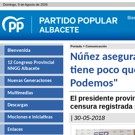
Domingo, 9 de Agosto de 2026
Bie
Portada
>
Comunicación
Bienvenida
Núñez asegura
12 Congreso Provincial
tiene poco qu
NNGG Albacete
Nuevas Generaciones
Podemos"
Multimedias
El presidente provi
censura registrada 
Descargas
| 30-05-2018
Mociones e iniciativas
Enlaces