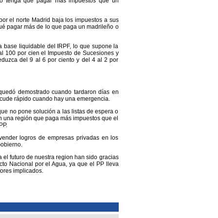
 no tenga que pagar más impuestos que un
or el norte Madrid baja los impuestos a sus
qué pagar más de lo que paga un madrileño o
a base liquidable del IRPF, lo que supone la
al 100 por cien el Impuesto de Sucesiones y
uzca del 9 al 6 por ciento y del 4 al 2 por
 quedó demostrado cuando tardaron días en
 acude rápido cuando hay una emergencia.
ue no pone solución a las listas de espera o
con una región que paga más impuestos que el
PP.
vender logros de empresas privadas en los
Gobierno.
el futuro de nuestra region han sido gracias
to Nacional por el Agua, ya que el PP lleva
ores implicados.