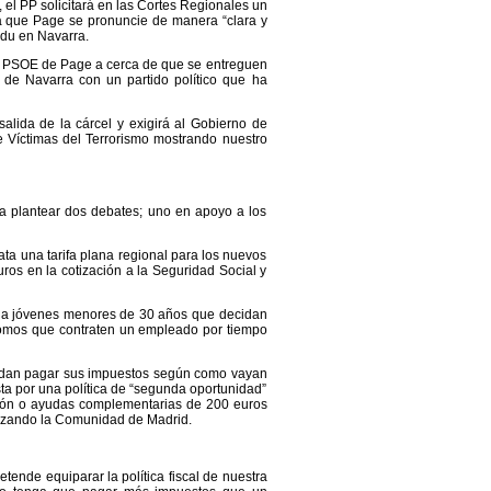
 el PP solicitará en las Cortes Regionales un
 que Page se pronuncie de manera “clara y
ldu en Navarra.
l PSOE de Page a cerca de que se entreguen
 de Navarra con un partido político que ha
alida de la cárcel y exigirá al Gobierno de
e Víctimas del Terrorismo mostrando nuestro
a plantear dos debates; uno en apoyo a los
ta una tarifa plana regional para los nuevos
os en la cotización a la Seguridad Social y
os a jóvenes menores de 30 años que decidan
nomos que contraten un empleado por tiempo
uedan pagar sus impuestos según como vayan
ta por una política de “segunda oportunidad”
ión o ayudas complementarias de 200 euros
alizando la Comunidad de Madrid.
ende equiparar la política fiscal de nuestra