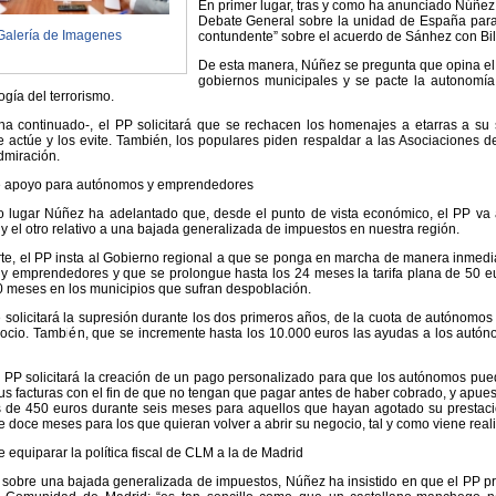
En primer lugar, tras y como ha anunciado Núñez,
Debate General sobre la unidad de España para
Galería de Imagenes
contundente” sobre el acuerdo de Sánhez con Bi
De esta manera, Núñez se pregunta que opina e
gobiernos municipales y se pacte la autonomía
gía del terrorismo.
a continuado-, el PP solicitará que se rechacen los homenajes a etarras a su s
actúe y los evite. También, los populares piden respaldar a las Asociaciones d
dmiración.
 apoyo para autónomos y emprendedores
 lugar Núñez ha adelantado que, desde el punto de vista económico, el PP va 
 el otro relativo a una bajada generalizada de impuestos en nuestra región.
te, el PP insta al Gobierno regional a que se ponga en marcha de manera inmedia
 emprendedores y que se prolongue hasta los 24 meses la tarifa plana de 50 eur
0 meses en los municipios que sufran despoblación.
solicitará la supresión durante los dos primeros años, de la cuota de autónom
gocio. También, que se incremente hasta los 10.000 euros las ayudas a los autó
l PP solicitará la creación de un pago personalizado para que los autónomos p
s facturas con el fin de que no tengan que pagar antes de haber cobrado, y apues
 de 450 euros durante seis meses para aquellos que hayan agotado su prestac
 doce meses para los que quieran volver a abrir su negocio, tal y como viene re
e equiparar la política fiscal de CLM a la de Madrid
 sobre una bajada generalizada de impuestos, Núñez ha insistido en que el PP pret