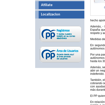
Afíliate
Localizacion
hecho apolo
Además, - h
España que 
respeto y a
Medidas de
En segundo
autónomos y
Por una par
autónomos y
hasta los 3
Además, se 
abir un ne
indefenido.
También, e
cobrando su
con ayudas
más durante
El PP quier
En relación