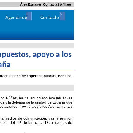
Área Extranet
|
Contacta
|
Afiliate
Agenda de
Contacto
Actos
mpuestos, apoyo a los
aña
atadas listas de espera sanitarias, con una
aco Núñez, ha ha anunciado hoy iniciativas
os y la defensa de la unidad de España que
putaciones Provinciales y los Ayuntamientos
 a medios de comunicación, tras la reunión
voces del PP de las cinco Diputaciones de