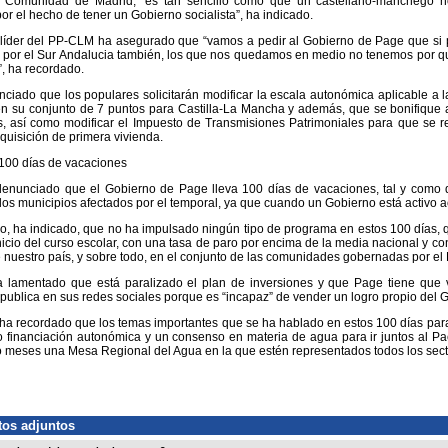
a Comunidad de Madrid; “es tan sencillo como que un castellano-manchego
or el hecho de tener un Gobierno socialista”, ha indicado.
l líder del PP-CLM ha asegurado que “vamos a pedir al Gobierno de Page que si p
i por el Sur Andalucia también, los que nos quedamos en medio no tenemos por 
, ha recordado.
nciado que los populares solicitarán modificar la escala autonómica aplicable a l
n su conjunto de 7 puntos para Castilla-La Mancha y además, que se bonifique 
 así como modificar el Impuesto de Transmisiones Patrimoniales para que se red
dquisición de primera vivienda.
100 días de vacaciones
enunciado que el Gobierno de Page lleva 100 días de vacaciones, tal y como
los municipios afectados por el temporal, ya que cuando un Gobierno está activo
, ha indicado, que no ha impulsado ningún tipo de programa en estos 100 días, q
inicio del curso escolar, con una tasa de paro por encima de la media nacional y 
 nuestro país, y sobre todo, en el conjunto de las comunidades gobernadas por el 
 lamentado que está paralizado el plan de inversiones y que Page tiene que 
publica en sus redes sociales porque es “incapaz” de vender un logro propio del 
ha recordado que los temas importantes que se ha hablado en estos 100 días para 
 financiación autonómica y un consenso en materia de agua para ir juntos al Pac
meses una Mesa Regional del Agua en la que estén representados todos los sect
os adjuntos