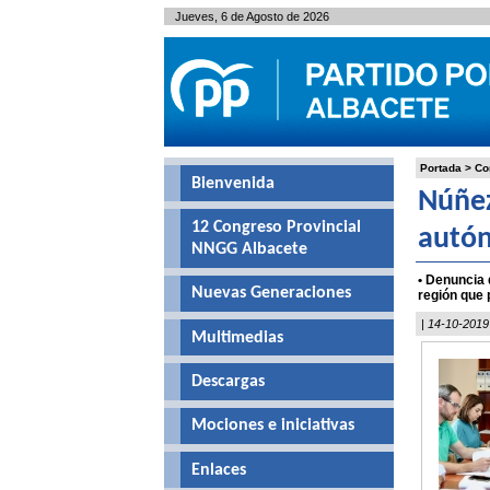
Jueves, 6 de Agosto de 2026
Portada
>
Co
Bienvenida
Núñez
12 Congreso Provincial
autón
NNGG Albacete
• Denuncia 
Nuevas Generaciones
región que 
| 14-10-2019
Multimedias
Descargas
Mociones e iniciativas
Enlaces