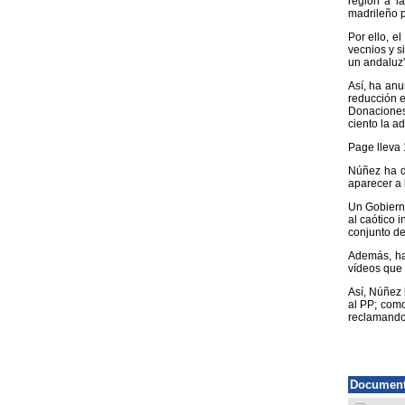
región a l
madrileño p
Por ello, e
vecnios y s
un andaluz”
Así, ha anu
reducción e
Donaciones,
ciento la a
Page lleva 
Núñez ha d
aparecer a 
Un Gobierno
al caótico 
conjunto de
Además, ha
vídeos que 
Así, Núñez 
al PP; como
reclamando 
Document