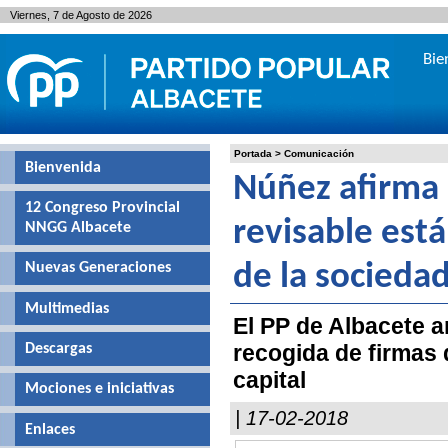
Viernes, 7 de Agosto de 2026
Bie
Portada
>
Comunicación
Bienvenida
Núñez afirma 
12 Congreso Provincial
revisable est
NNGG Albacete
Nuevas Generaciones
de la sociedad
Multimedias
El PP de Albacete 
recogida de firmas 
Descargas
capital
Mociones e iniciativas
| 17-02-2018
Enlaces