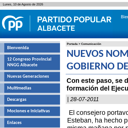
Lunes, 10 de Agosto de 2026
Bie
Portada
>
Comunicación
Bienvenida
NUEVOS NOM
12 Congreso Provincial
GOBIERNO DE
NNGG Albacete
Nuevas Generaciones
Con este paso, se 
formación del Ejecu
Multimedias
| 28-07-2011
Descargas
El consejero portav
Mociones e iniciativas
Esteban, ha hecho p
Enlaces
misma mañana por pa