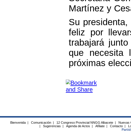
Martínez y Ces
Su presidenta, 
feliz por llev
trabajará junt
que necesita 
próximas elecc
Bienvenida
|
Comunicación
|
12 Congreso Provincial NNGG Albacete
|
Nuevas 
|
Sugerencias
|
Agenda de Actos
|
Afíliate
|
Contacto
|
Lo
Parti