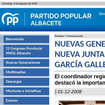
Domingo, 9 de Agosto de 2026
Bie
Portada
>
Comunicación
Bienvenida
NUEVAS GENE
12 Congreso Provincial
NUEVA JUNTA 
NNGG Albacete
Nuevas Generaciones
GARCÍA GALL
Multimedias
El coordinador regi
destacó la importan
Descargas
| 01-12-2008
Mociones e iniciativas
Enlaces