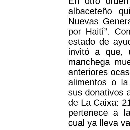
En otro orden
albaceteño q
Nuevas Genera
por Haití”. Co
estado de ayud
invitó a que,
manchega mues
anteriores oca
alimentos o la
sus donativos a
de La Caixa:
2
pertenece a 
cual ya lleva v