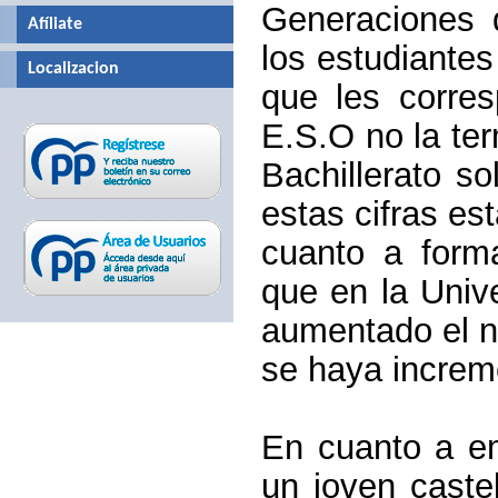
Generaciones d
Afíliate
los estudiante
Localizacion
que les corre
E.S.O no la te
Bachillerato s
estas cifras es
cuanto a forma
que en la Univ
aumentado el n
se haya increm
En cuanto a em
un joven cast