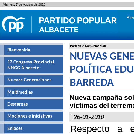
Viernes, 7 de Agosto de 2026
Bie
Portada
>
Comunicación
Bienvenida
NUEVAS GENER
12 Congreso Provincial
POLÍTICA ED
NNGG Albacete
Nuevas Generaciones
BARREDA
Multimedias
Nueva campaña solid
víctimas del terrem
Descargas
| 26-01-2010
Mociones e iniciativas
Respecto a e
Enlaces