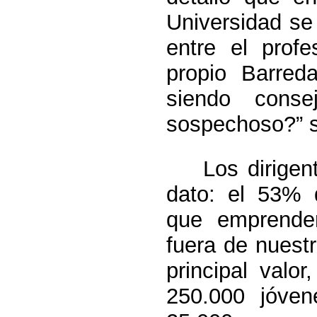
Universidad se 
entre el prof
propio Barred
siendo cons
sospechoso?” s
Los dirigente
dato: el 53% 
que emprenden
fuera de nuest
principal valo
250.000 jóven