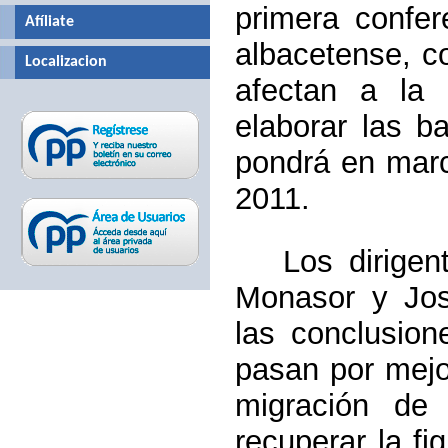
primera confe
Afíliate
albacetense, c
Localizacion
afectan a la
elaborar las 
pondrá en marc
2011.
Los dirigent
Monasor y Jos
las conclusion
pasan por mejor
migración de 
recuperar la f