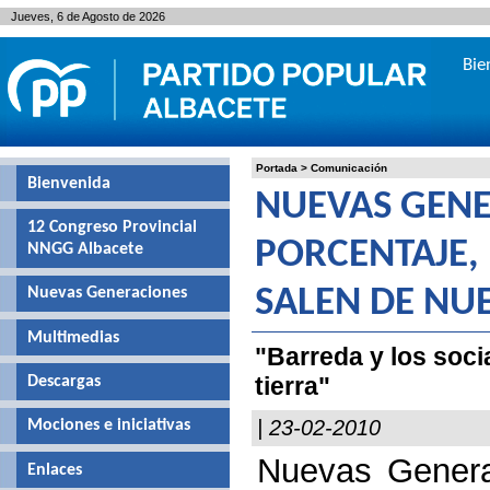
Jueves, 6 de Agosto de 2026
Bie
Portada
>
Comunicación
Bienvenida
NUEVAS GENE
12 Congreso Provincial
PORCENTAJE, 
NNGG Albacete
Nuevas Generaciones
SALEN DE NU
Multimedias
"Barreda y los soci
tierra"
Descargas
| 23-02-2010
Mociones e iniciativas
Nuevas Genera
Enlaces