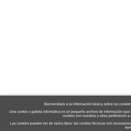
Bienvenida/o a la información básica sobre las cookie
Una cookie o galleta informática es un pequeño archivo de información que 
cookies son nuestras y otras pertenecen a
Las cookies pueden ser de varios tipos: las cookies técnicas son necesaria
ten