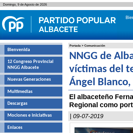
Domingo, 9 de Agosto de 2026
Bie
Portada
>
Comunicación
Bienvenida
NNGG de Albac
12 Congreso Provincial
víctimas del 
NNGG Albacete
Nuevas Generaciones
Ángel Blanco,
Multimedias
El albaceteño Fern
Regional como po
Descargas
| 09-07-2019
Mociones e iniciativas
Enlaces