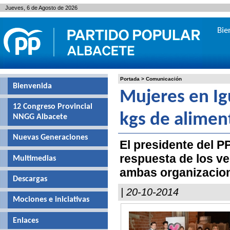
Jueves, 6 de Agosto de 2026
Bie
Portada
>
Comunicación
Bienvenida
Mujeres en Ig
12 Congreso Provincial
kgs de alimen
NNGG Albacete
Nuevas Generaciones
El presidente del P
respuesta de los ve
Multimedias
ambas organizacio
Descargas
| 20-10-2014
Mociones e iniciativas
Enlaces