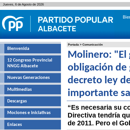
Jueves, 6 de Agosto de 2026
Bie
Portada
>
Comunicación
Bienvenida
Molinero: "El
12 Congreso Provincial
obligación de
NNGG Albacete
Nuevas Generaciones
decreto ley de
Multimedias
importante s
Descargas
“Es necesaria su co
Mociones e iniciativas
Directiva tendría q
de 2011. Pero el Go
Enlaces