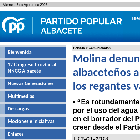
Viernes, 7 de Agosto de 2026
Bie
Portada
>
Comunicación
Bienvenida
Molina denunc
12 Congreso Provincial
albaceteños a
NNGG Albacete
Nuevas Generaciones
los regantes 
Multimedias
• “Es rotundamente 
por el uso del agua
Descargas
en el borrador del 
Mociones e iniciativas
creer desde el Parti
Enlaces
| 13-01-2014