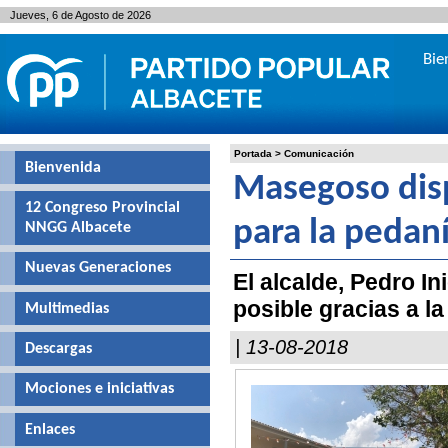
Jueves, 6 de Agosto de 2026
Bie
Portada
>
Comunicación
Bienvenida
Masegoso dis
12 Congreso Provincial
para la pedan
NNGG Albacete
Nuevas Generaciones
El alcalde, Pedro In
posible gracias a 
Multimedias
| 13-08-2018
Descargas
Mociones e iniciativas
Enlaces