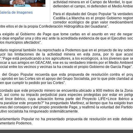
actividad minera en el Campo de Montiel, lo que
defienden el campo, ni defienden el Medio Ambie
Galería de Imagenes
Para el diputado del Grupo Popular “la verdade
Castilla-La Mancha es el propio Gobierno region
corredor ecológico de gran valor medioambienta
ntre ellos el de la propia Confederación Hidrográfica del Guadiana”.
a exigido al Gobierno de Page que tome cartas en el asunto en vez de negar
deje engañar una y otra vez ante la acreditada evidencia de que el Ejecutivo soci
los municipios afectados”.
tario regional también ha reprochado a Podemos que en el proyecto de ley sobr
ducir las limitaciones de la actividad minera en esta zona, por lo que acu
“Page está perjudicando a los agricultores, a los ecológicos, a los jóvenes que s
locar a sus amigos en GEACAM, ese es su verdadero interés por el Medio Ambiente
social entre los vecinos y vecinas la ha creado el propio Gobierno de García Page”.
o del Grupo Popular recuerda que esta propuesta de resolución contra el proy
e aprobó en las Cortes sin el apoyo del Grupo Socialista, por lo que pide clarida
nen que cumplir lo pedido por las Cortes”.
cordado que este proyecto minero se encuentra ubicado a 900 metros de la Zona
, así como su impacto perjudicial para especies protegidas por estar en peligro
 del lince ibérico, cuya actuación forma parte del Proyecto LIFE+Lince Ibéric
a paralizar este proyecto?” ha preguntado Martínez, al tiempo que ha exigido tran
ones del consejero y del propio presidente Page, y reafirmó la voluntad del Partido
utivo socialista ha ninguneado sistemáticamente.
arlamentario Popular no ha presentado propuesta de resolución en este debate
amentario Podemos.