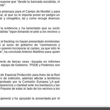
 supone que “desde la bancada socialista, ni
nte”.
ra amenaza para el Campo de Montiel y para
al, al que no le importa poner en peligro un
l y cinegético, tal y como recoge diversos
 la evidencia y ha lamentado que su socio
alista “sigue tomando el pelo a los vecinos y
e el fracking no hayan presentado enmiendas
só al socio de gobierno de “connivencia y
e quieren incorporar al campo, ya que sólo le
”, ha concluido Antonio Martínez para quien
ecto de tierras raras –basada en informes
d al equipo de Gobierno. “PSOE y Podemos son
 de Especial Protección para Aves de la Red
 de extinción, además afectar a territorios
o aprobado por la Comisión Europea.“¿A qué
sparencia y claridad ante los bandazos y las
 Popular de estar al lado de los vecinos a los
 general y ha apoyado la presentada por el