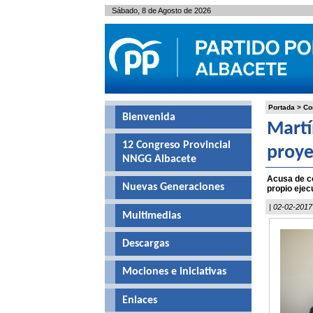
Sábado, 8 de Agosto de 2026
Portada
>
Co
Bienvenida
Martí
12 Congreso Provincial
proye
NNGG Albacete
Acusa de co
Nuevas Generaciones
propio ejec
| 02-02-2017
Multimedias
Descargas
Mociones e iniciativas
Enlaces