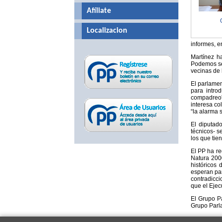
Afíliate
Localizacion
informes, e
Martínez h
Podemos se 
vecinas de 
El parlamen
para intro
compadreo”.
interesa co
“la alarma 
El diputad
técnicos- s
los que tie
El PP ha re
Natura 2000
históricos
esperan par
contradicci
que el Ejec
El Grupo P
Grupo Parl