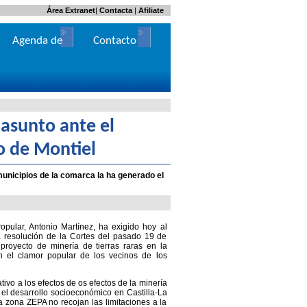
Área Extranet
|
Contacta
|
Afiliate
Agenda de
Contacto
Actos
 asunto ante el
o de Montiel
unicipios de la comarca la ha generado el
opular, Antonio Martínez, ha exigido hoy al
 resolución de la Cortes del pasado 19 de
proyecto de minería de tierras raras en la
 el clamor popular de los vecinos de los
ivo a los efectos de os efectos de la minería
y el desarrollo socioeconómico en Castilla-La
 zona ZEPA no recojan las limitaciones a la