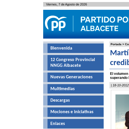
Viernes, 7 de Agosto de 2026
Portada
>
Co
Bienvenida
Martí
12 Congreso Provincial
credi
NNGG Albacete
El volumen
Nuevas Generaciones
superando l
| 18-10-2012
Multimedias
Descargas
Mociones e iniciativas
Enlaces