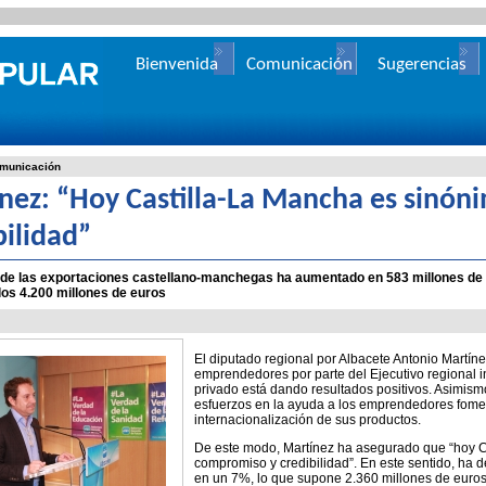
Bienvenida
Comunicación
Sugerencias
municación
nez: “Hoy Castilla-La Mancha es sinó
bilidad”
 de las exportaciones castellano-manchegas ha aumentado en 583 millones de 
os 4.200 millones de euros
El diputado regional por Albacete Antonio Martíne
emprendedores por parte del Ejecutivo regional i
privado está dando resultados positivos. Asimis
esfuerzos en la ayuda a los emprendedores fome
internacionalización de sus productos.
De este modo, Martínez ha asegurado que “hoy C
compromiso y credibilidad”. En este sentido, ha 
en un 7%, lo que supone 2.360 millones de euros