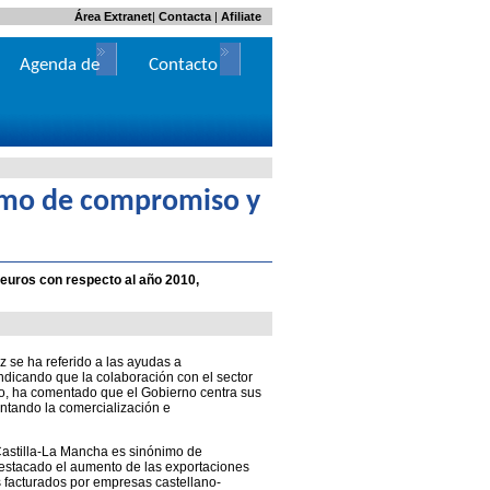
Área Extranet
|
Contacta
|
Afiliate
Agenda de
Contacto
Actos
nimo de compromiso y
euros con respecto al año 2010,
z se ha referido a las ayudas a
ndicando que la colaboración con el sector
mo, ha comentado que el Gobierno centra sus
ntando la comercialización e
astilla-La Mancha es sinónimo de
destacado el aumento de las exportaciones
 facturados por empresas castellano-