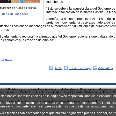
manchegas.
 Martínez en rueda de prensa.
“Esto se debe a la apuesta clara del Gobierno de
internacionalización de la marca Castilla-La Man
Galería de Imagenes
Además, ha hecho referencia al Plan Estratégico 
pretende incrementar la base exportadora de las 
ortaciones castellano-manchegas ha aumentado en 583 millones de euros con resp
 euros.
l parlamentario regional ha afirmado que “el Gobierno regional sigue trabajando 
n económica y la creación de empleo”.
Arriba
Enviar a un amigo
Volver Atrás
ial NNGG Albacete
|
Nuevas Generaciones
|
Multimedias
|
Descargas
|
Mociones e in
os
|
Afíliate
|
Contacto
|
Localizacion
|
Aviso Legal
|
Política Privacidad
|
Política C
Partido Popular de Albacete
ación básica sobre las cookies de la página web responsabilidad de la entidad: Par
Esta página esta optimizada para navegadores Internet Explorer 7 y Firefox 3.0.
o archivo de información que se guarda en tu ordenador, “smartphone” o tableta ca
uestras y otras pertenecen a empresas externas que prestan servicios para nuest
okies técnicas son necesarias para que nuestra página web pueda funcionar, no ne