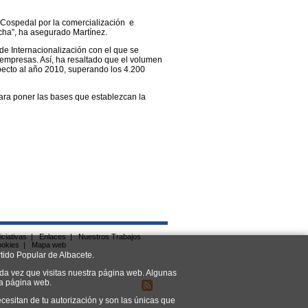
 Cospedal por la comercialización e
cha”, ha asegurado Martínez.
de Internacionalización con el que se
empresas. Así, ha resaltado que el volumen
ecto al año 2010, superando los 4.200
para poner las bases que establezcan la
iciativas
|
Enlaces
|
Nuestros Trabajos
ookies
|
Mapa web
tido Popular de Albacete.
da vez que visitas nuestra página web. Algunas
ra página web.
cesitan de tu autorización y son las únicas que