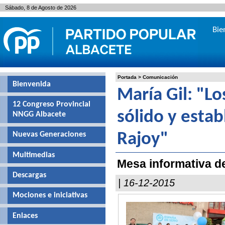
Sábado, 8 de Agosto de 2026
Bie
Portada
>
Comunicación
Bienvenida
María Gil: "L
12 Congreso Provincial
sólido y esta
NNGG Albacete
Nuevas Generaciones
Rajoy"
Multimedias
Mesa informativa de
Descargas
| 16-12-2015
Mociones e iniciativas
Enlaces