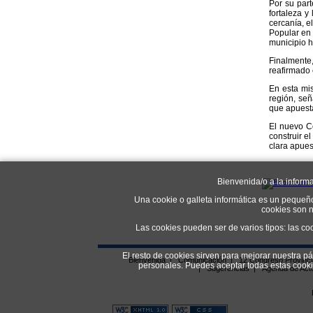
Por su part
fortaleza y
cercanía, e
Popular en 
municipio h
Finalmente
reafirmado 
En esta mi
región, señ
que apuesta
El nuevo C
construir e
clara apues
Bienvenida/o a la inform
Una cookie o galleta informática es un pequeñ
cookies son n
Las cookies pueden ser de varios tipos: las co
El resto de cookies sirven para mejorar nuestra p
Bienvenida
|
Comunicación
|
12 Congreso Provinc
personales. Puedes aceptar todas estas coo
|
Sugerencias
|
Agenda de Act