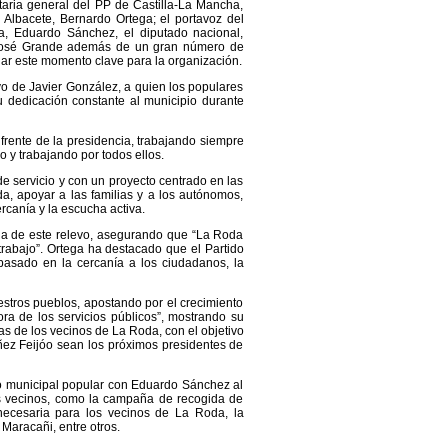
taria general del PP de Castilla-La Mancha,
 Albacete, Bernardo Ortega; el portavoz del
, Eduardo Sánchez, el diputado nacional,
n José Grande además de un gran número de
dar este momento clave para la organización.
evo de Javier González, a quien los populares
u dedicación constante al municipio durante
 frente de la presidencia, trabajando siempre
y trabajando por todos ellos.
 servicio y con un proyecto centrado en las
a, apoyar a las familias y a los autónomos,
rcanía y la escucha activa.
cia de este relevo, asegurando que “La Roda
rabajo”. Ortega ha destacado que el Partido
 basado en la cercanía a los ciudadanos, la
estros pueblos, apostando por el crecimiento
ra de los servicios públicos”, mostrando su
as de los vecinos de La Roda, con el objetivo
úñez Feijóo sean los próximos presidentes de
po municipal popular con Eduardo Sánchez al
os vecinos, como la campaña de recogida de
necesaria para los vecinos de La Roda, la
Maracañi, entre otros.