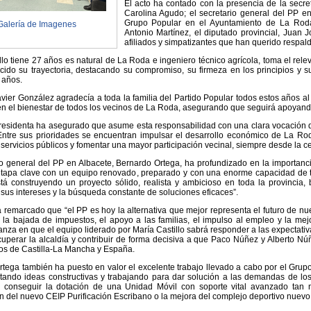
El acto ha contado con la presencia de la secre
Carolina Agudo; el secretario general del PP en
Grupo Popular en el Ayuntamiento de La Roda
Galería de Imagenes
Antonio Martínez, el diputado provincial, Jua
afiliados y simpatizantes que han querido respal
llo tiene 27 años es natural de La Roda e ingeniero técnico agrícola, toma el rel
ido su trayectoria, destacando su compromiso, su firmeza en los principios y s
 años.
avier González agradecía a toda la familia del Partido Popular todos estos años al
 el bienestar de todos los vecinos de La Roda, asegurando que seguirá apoyando 
esidenta ha asegurado que asume esta responsabilidad con una clara vocación de
ntre sus prioridades se encuentran impulsar el desarrollo económico de La Rod
 servicios públicos y fomentar una mayor participación vecinal, siempre desde la ce
io general del PP en Albacete, Bernardo Ortega, ha profundizado en la importan
etapa clave con un equipo renovado, preparado y con una enorme capacidad de t
tá construyendo un proyecto sólido, realista y ambicioso en toda la provincia,
sus intereses y la búsqueda constante de soluciones eficaces”.
remarcado que “el PP es hoy la alternativa que mejor representa el futuro de nu
la bajada de impuestos, el apoyo a las familias, el impulso al empleo y la mejo
anza en que el equipo liderado por María Castillo sabrá responder a las expectativ
cuperar la alcaldía y contribuir de forma decisiva a que Paco Núñez y Alberto N
os de Castilla-La Mancha y España.
tega también ha puesto en valor el excelente trabajo llevado a cabo por el Gru
ortando ideas constructivas y trabajando para dar solución a las demandas de l
a conseguir la dotación de una Unidad Móvil con soporte vital avanzado tan 
n del nuevo CEIP Purificación Escribano o la mejora del complejo deportivo nuevo 