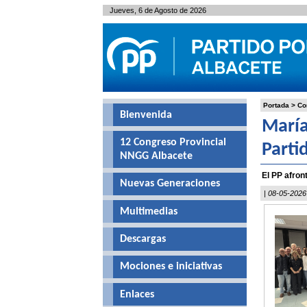
Jueves, 6 de Agosto de 2026
Portada
>
Co
Bienvenida
María
12 Congreso Provincial
Parti
NNGG Albacete
El PP afron
Nuevas Generaciones
| 08-05-2026
Multimedias
Descargas
Mociones e iniciativas
Enlaces