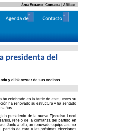
Área Extranet
|
Contacta
|
Afiliate
Agenda de
Contacto
Actos
a presidenta del
Roda y el bienestar de sus vecinos
 ha celebrado en la tarde de este jueves su
ación ha renovado su estructura y ha sentado
os años.
egida presidenta de la nueva Ejecutiva Local
rios, reflejo de la confianza del partido en
bre. Junto a ella, un renovado equipo asume
 al partido de cara a las próximas elecciones