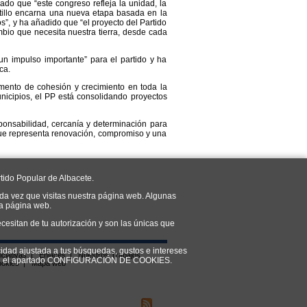
ado que “este congreso refleja la unidad, la
stillo encarna una nueva etapa basada en la
s”, y ha añadido que “el proyecto del Partido
mbio que necesita nuestra tierra, desde cada
n impulso importante” para el partido y ha
ca.
mento de cohesión y crecimiento en toda la
nicipios, el PP está consolidando proyectos
onsabilidad, cercanía y determinación para
 que representa renovación, compromiso y una
tido Popular de Albacete.
da vez que visitas nuestra página web. Algunas
ra página web.
cesitan de tu autorización y son las únicas que
cidad ajustada a tus búsquedas, gustos e intereses
iciativas
|
Enlaces
|
Nuestros Trabajos
do en el apartado CONFIGURACIÓN DE COOKIES.
ookies
|
Mapa web