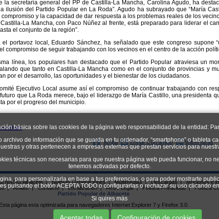
e la secretaria general del PP de Castilla-La Mancha, Carolina Agudo, ha destac
 la ilusión del Partido Popular en La Roda”. Agudo ha subrayado que “María Ca
l compromiso y la capacidad de dar respuesta a los problemas reales de los vecino
Castilla-La Mancha, con Paco Núñez al frente, está preparado para liderar el ca
asta el conjunto de la región”.
, el portavoz local, Eduardo Sánchez, ha señalado que este congreso supone “u
el compromiso de seguir trabajando con los vecinos en el centro de la acción políti
sma línea, los populares han destacado que el Partido Popular atraviesa un mo
alando que tanto en Castilla-La Mancha como en el conjunto de provincias y mu
n por el desarrollo, las oportunidades y el bienestar de los ciudadanos.
omité Ejecutivo Local asume así el compromiso de continuar trabajando con resp
l futuro que La Roda merece, bajo el liderazgo de María Castillo, una presidenta
ta por el progreso del municipio.
ación básica sobre las cookies de la página web responsabilidad de la entidad: Par
o archivo de información que se guarda en tu ordenador, “smartphone” o tableta ca
Arriba
Enviar a un amigo
Volver Atrás
uestras y otras pertenecen a empresas externas que prestan servicios para nuest
okies técnicas son necesarias para que nuestra página web pueda funcionar, no ne
tenemos activadas por defecto.
ágina, para personalizarla en base a tus preferencias, o para poder mostrarte publi
ial NNGG Albacete
|
Nuevas Generaciones
|
Multimedias
|
Descargas
|
Mociones e in
kies pulsando el botón ACEPTA TODO o configurarlas o rechazar su uso clican
os
|
Afíliate
|
Contacto
|
Localizacion
|
Aviso Legal
|
Política Privacidad
|
Política C
Partido Popular de Albacete
Si quires más
Esta página esta optimizada para navegadores Internet Explorer 7 y Firefox 3.0.
Aceptar todas
Configuración de cookies