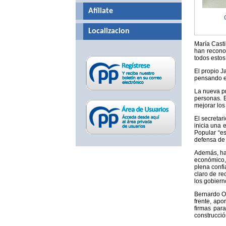
Afíliate
Localizacion
María Casti
han reconoc
todos estos
El propio J
pensando en
La nueva pr
personas. E
mejorar los
El secretar
inicia una 
Popular “es
defensa de 
Además, ha 
económico, 
plena confi
claro de re
los gobiern
Bernardo Or
frente, ap
firmas par
construcció