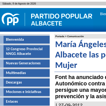
Sábado, 8 de Agosto de 2026
Bie
Portada
>
Comunicación
Bienvenida
María Ángeles
12 Congreso Provincial
Albacete las p
NNGG Albacete
Nuevas Generaciones
Mujer
Multimedias
Font ha anunciado 
Autonómico contra l
Descargas
persigue una mayor 
Mociones e iniciativas
prevención y la asis
Enlaces
| 27-09-2012