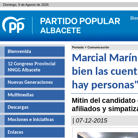
Domingo, 9 de Agosto de 2026
Bie
Portada
>
Comunicación
Bienvenida
Marcial Marín
12 Congreso Provincial
bien las cuen
NNGG Albacete
Nuevas Generaciones
hay personas
Multimedias
Mitin del candidato
afiliados y simpati
Descargas
| 07-12-2015
Mociones e iniciativas
Enlaces