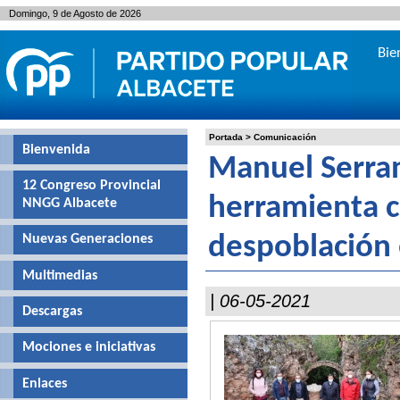
Domingo, 9 de Agosto de 2026
Bie
Portada
>
Comunicación
Bienvenida
Manuel Serran
12 Congreso Provincial
herramienta cl
NNGG Albacete
Nuevas Generaciones
despoblación 
Multimedias
| 06-05-2021
Descargas
Mociones e iniciativas
Enlaces