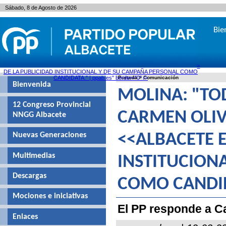
Sábado, 8 de Agosto de 2026
Bie
>
DE LA PUBLICIDAD INSTITUCIONAL Y DE SU CAMPAÑA PERSONAL COMO
CANDIDATA." | ppab.es" border="0" />
Portada
>
Comunicación
Bienvenida
MOLINA: "TO
12 Congreso Provincial
CARMEN OLIVE
NNGG Albacete
Nuevas Generaciones
<<ALBACETE E
Multimedias
INSTITUCION
Descargas
COMO CANDID
Mociones e iniciativas
El PP responde a C
Enlaces